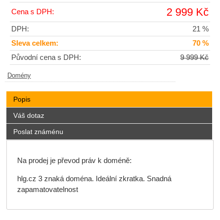
2 999 Kč
Cena s DPH:
DPH:
21 %
Sleva celkem:
70 %
Původní cena s DPH:
9 999 Kč
Domény
Popis
Váš dotaz
Poslat známénu
Na prodej je převod práv k doméně:
hlg.cz 3 znaká doména. Ideální zkratka. Snadná
zapamatovatelnost